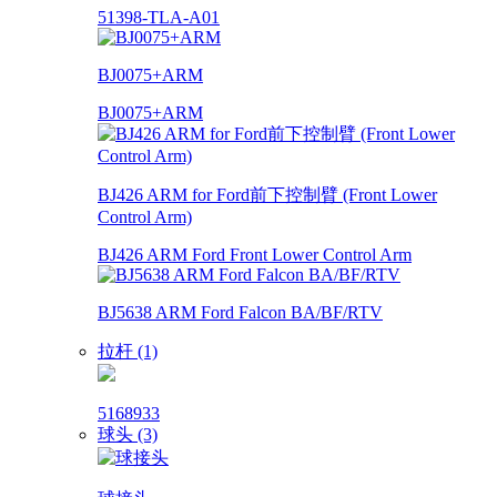
51398-TLA-A01
BJ0075+ARM
BJ0075+ARM
BJ426 ARM for Ford前下控制臂 (Front Lower
Control Arm)
BJ426 ARM Ford Front Lower Control Arm
BJ5638 ARM Ford Falcon BA/BF/RTV
拉杆 (1)
5168933
球头 (3)