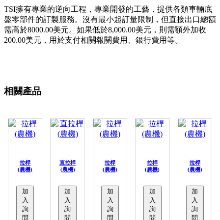
TSI擁有專業的逆向工程，專業開發的工藝，提供各類車輛底
盤零部件的訂製服務。沒有最小起訂量限制，但直接出口總額
需高於8000.00美元。如果低於8,000.00美元，則需額外加收
200.00美元，用於支付相關報關費用、銀行費用等。
相關產品
拉桿
直拉桿
拉桿
拉桿
拉桿
(農機)
(農機)
(農機)
(農機)
(農機)
加
加
加
加
加
入
入
入
入
入
詢
詢
詢
詢
詢
問
問
問
問
問