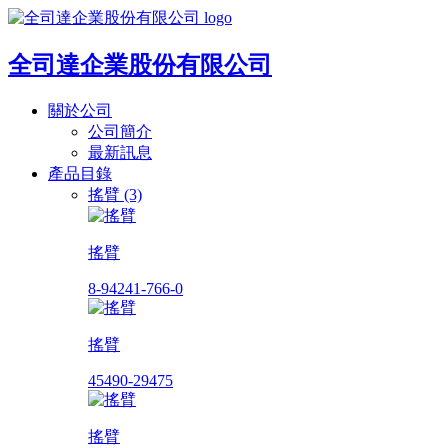
全司達企業股份有限公司
關於公司
公司簡介
最新訊息
產品目錄
搖臂 (3)
搖臂
8-94241-766-0
搖臂
45490-29475
搖臂