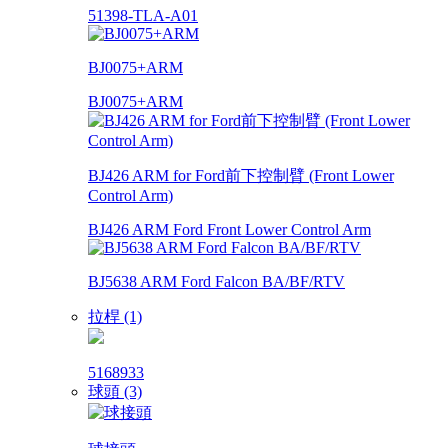
51398-TLA-A01
BJ0075+ARM
BJ0075+ARM
BJ426 ARM for Ford前下控制臂 (Front Lower
Control Arm)
BJ426 ARM Ford Front Lower Control Arm
BJ5638 ARM Ford Falcon BA/BF/RTV
拉桿 (1)
5168933
球頭 (3)