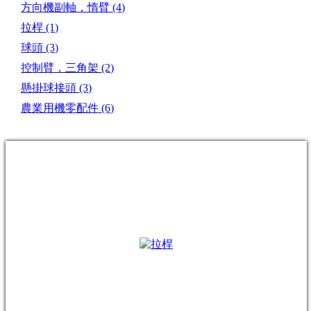
方向機副軸，惰臂
(4)
拉桿
(1)
球頭
(3)
控制臂，三角架
(2)
懸掛球接頭
(3)
農業用機零配件
(6)