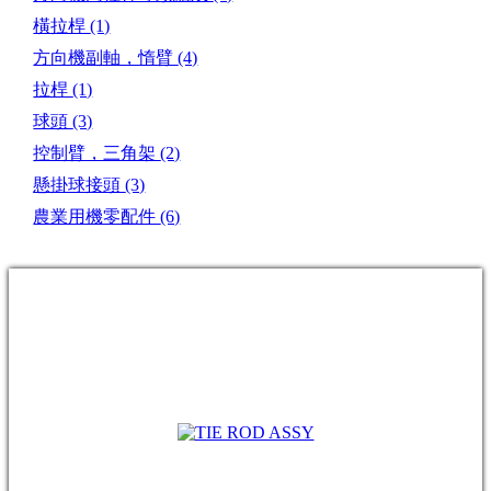
橫拉桿
(1)
方向機副軸，惰臂
(4)
拉桿
(1)
球頭
(3)
控制臂，三角架
(2)
懸掛球接頭
(3)
農業用機零配件
(6)